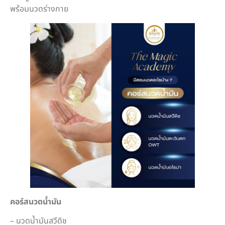
พร้อมนวดร่างกาย
คอร์สนวดน้ำมัน
– นวดน้ำมันสวีดิช